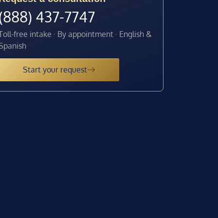
(888) 437-7747
Toll-free intake · By appointment · English &
Spanish
Start your request