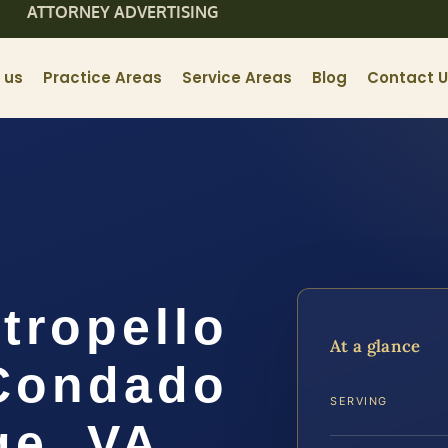
ATTORNEY ADVERTISING
 us
Practice Areas
Service Areas
Blog
Contact 
tropello
At a glance
 Condado
SERVING
ge, VA