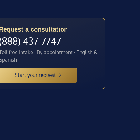
Request a consultation
(888) 437-7747
Toll-free intake · By appointment · English &
Spanish
Start your request