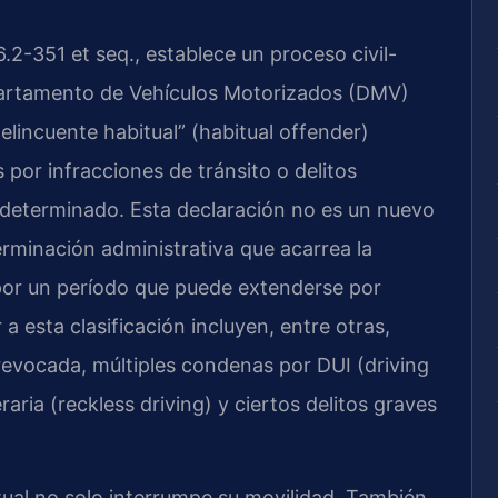
.2-351 et seq.
, establece un proceso civil-
epartamento de Vehículos Motorizados (DMV)
lincuente habitual” (
habitual offender
)
por infracciones de tránsito o delitos
 determinado. Esta declaración no es un nuevo
erminación administrativa que acarrea la
 por un período que puede extenderse por
a esta clasificación incluyen, entre otras,
 revocada, múltiples condenas por DUI (
driving
raria (
reckless driving
) y ciertos delitos graves
ual no solo interrumpe su movilidad. También