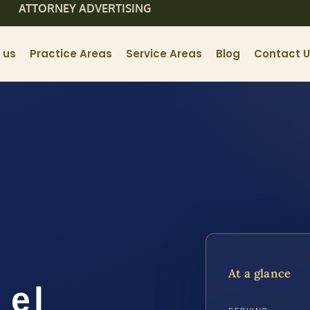
ATTORNEY ADVERTISING
 us
Practice Areas
Service Areas
Blog
Contact 
At a glance
 el