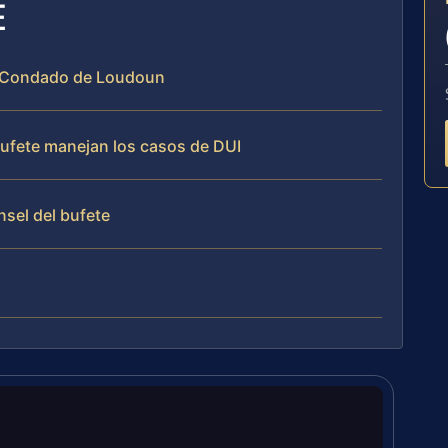
E
el Condado de Loudoun
 bufete manejan los casos de DUI
nsel del bufete