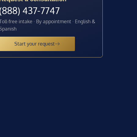
(888) 437-7747
Toll-free intake · By appointment · English &
Spanish
Start your request