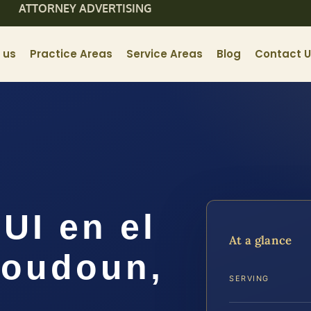
ATTORNEY ADVERTISING
 us
Practice Areas
Service Areas
Blog
Contact 
UI en el
At a glance
Loudoun,
SERVING