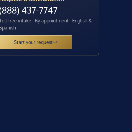
(888) 437-7747
Toll-free intake · By appointment · English &
Spanish
Start your request