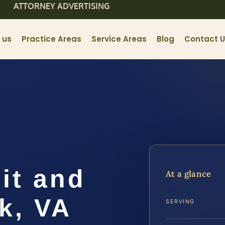
ATTORNEY ADVERTISING
 us
Practice Areas
Service Areas
Blog
Contact 
it and
At a glance
k, VA
SERVING