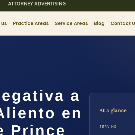
ATTORNEY ADVERTISING
 us
Practice Areas
Service Areas
Blog
Contact 
egativa a
Aliento en
At a glance
e Prince
SERVING