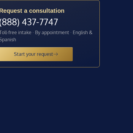
Request a consultation
(888) 437-7747
Toll-free intake · By appointment · English &
Spanish
Start your request