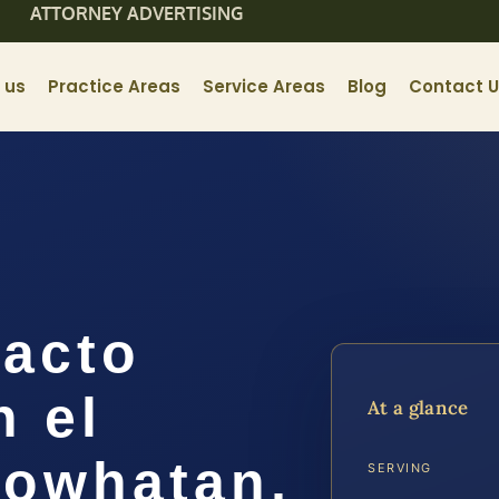
ATTORNEY ADVERTISING
 us
Practice Areas
Service Areas
Blog
Contact 
acto
n el
At a glance
owhatan,
SERVING