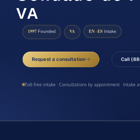
VA
1997
VA
EN · ES
Founded
Intake
Request a consultation
Call (8
Toll-free intake · Consultations by appointment · Intake 