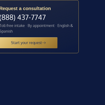
Request a consultation
(888) 437-7747
Toll-free intake · By appointment · English &
Spanish
Start your request