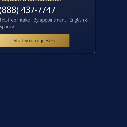
(888) 437-7747
Toll-free intake · By appointment · English &
Spanish
Start your request