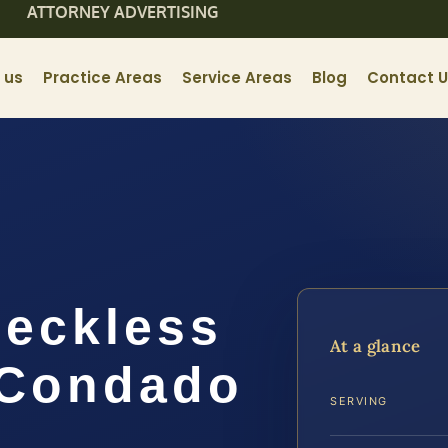
ATTORNEY ADVERTISING
 us
Practice Areas
Service Areas
Blog
Contact 
eckless
At a glance
l Condado
SERVING
A