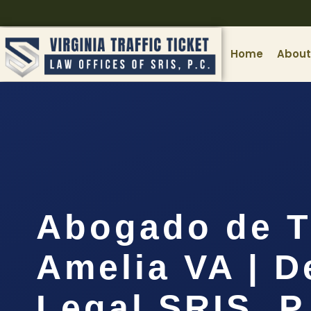
Home
About
Abogado de T
Amelia VA | D
Legal SRIS, P