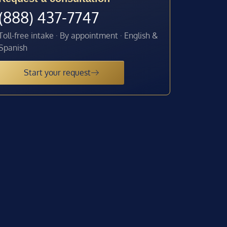
(888) 437-7747
Toll-free intake · By appointment · English &
Spanish
Start your request