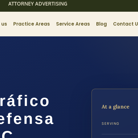
ATTORNEY ADVERTISING
 us
Practice Areas
Service Areas
Blog
Contact 
ráfico
At a glance
efensa
SERVING
.C.