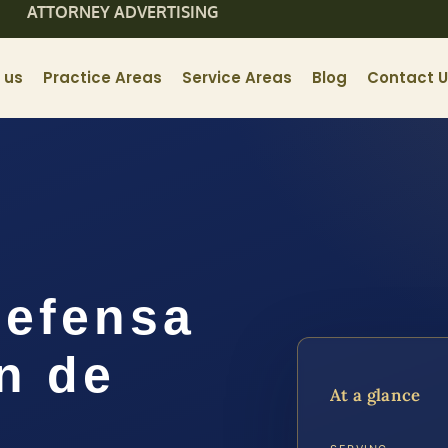
ATTORNEY ADVERTISING
 us
Practice Areas
Service Areas
Blog
Contact 
efensa
n de
At a glance
l