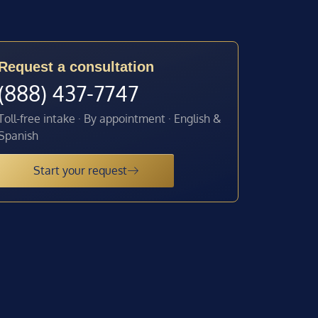
Request a consultation
(888) 437-7747
Toll-free intake · By appointment · English &
Spanish
Start your request