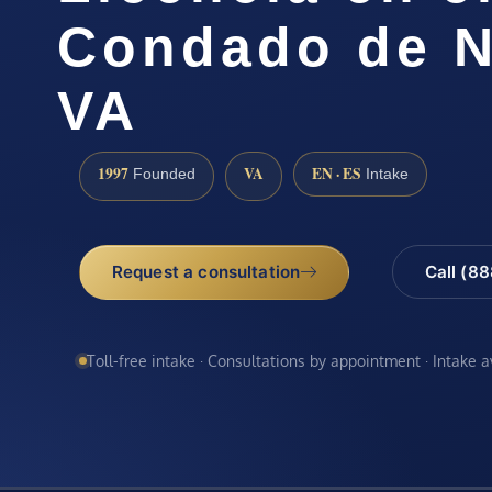
Condado de N
VA
1997
VA
EN · ES
Founded
Intake
Request a consultation
Call (8
Toll-free intake · Consultations by appointment · Intake 