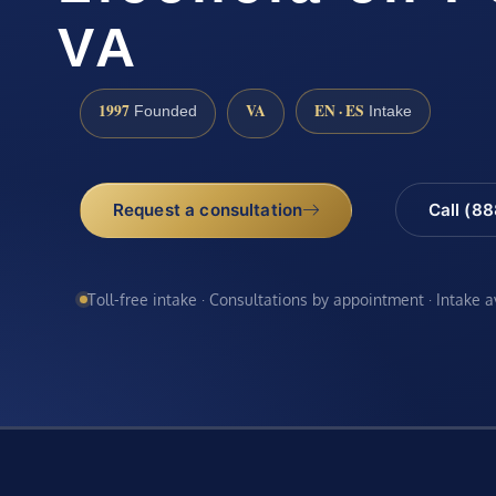
VA
1997
VA
EN · ES
Founded
Intake
Request a consultation
Call (8
Toll-free intake · Consultations by appointment · Intake 