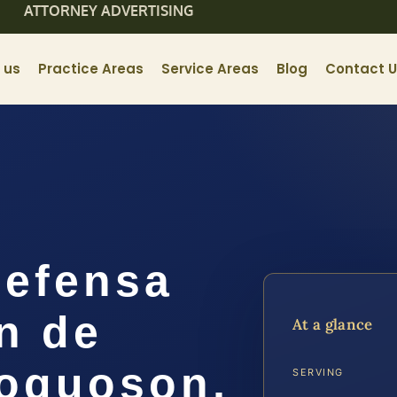
ATTORNEY ADVERTISING
 us
Practice Areas
Service Areas
Blog
Contact 
efensa
n de
At a glance
Poquoson,
SERVING