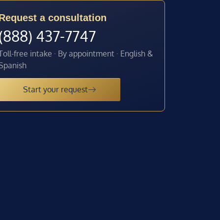
Request a consultation
(888) 437-7747
Toll-free intake · By appointment · English &
Spanish
Start your request