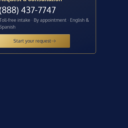
(888) 437-7747
Toll-free intake · By appointment · English &
Spanish
Start your request