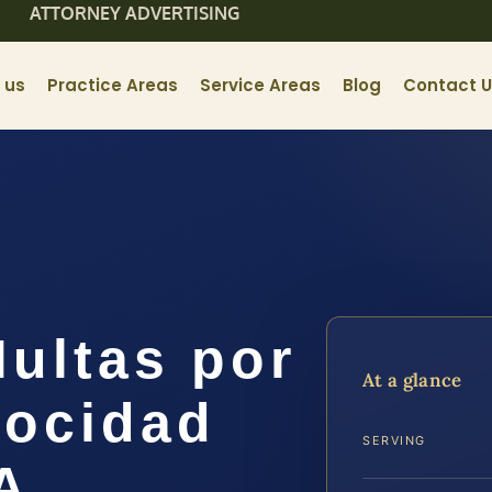
ATTORNEY ADVERTISING
 us
Practice Areas
Service Areas
Blog
Contact 
ultas por
At a glance
locidad
SERVING
A