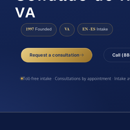
VA
1997
VA
EN · ES
Founded
Intake
Request a consultation
Call (8
Toll-free intake · Consultations by appointment · Intake 