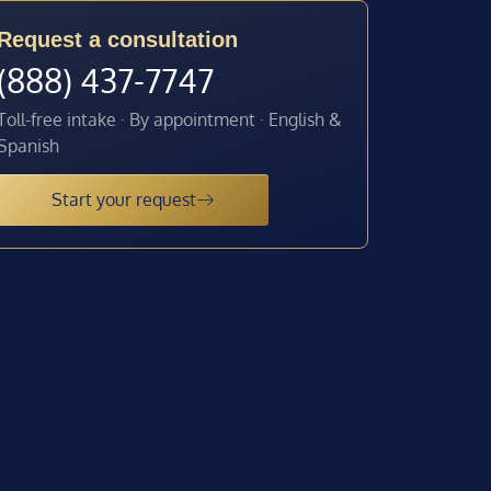
Request a consultation
(888) 437-7747
Toll-free intake · By appointment · English &
Spanish
Start your request