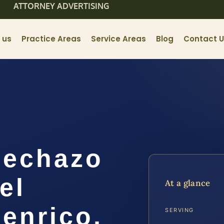
ATTORNEY ADVERTISING
 us
Practice Areas
Service Areas
Blog
Contact 
Rechazo
el
At a glance
enrico,
SERVING