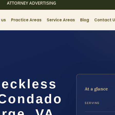
ATTORNEY ADVERTISING
 us
Practice Areas
Service Areas
Blog
Contact 
eckless
At a glance
l Condado
SERVING
rge, VA