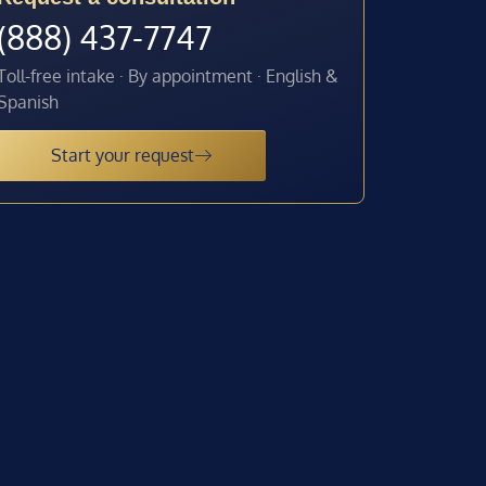
(888) 437-7747
Toll-free intake · By appointment · English &
Spanish
Start your request